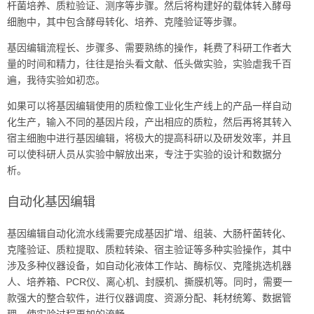
杆菌培养、质粒验证、测序等步骤。然后将构建好的载体转入酵母
细胞中，其中包含酵母转化、培养、克隆验证等步骤。
基因编辑流程长、步骤多、需要熟练的操作，耗费了科研工作者大
量的时间和精力，往往是抬头看文献、低头做实验，实验虐我千百
遍，我待实验如初恋。
如果可以将基因编辑使用的质粒像工业化生产线上的产品一样自动
化生产，输入不同的基因片段，产出相应的质粒，然后再将其转入
宿主细胞中进行基因编辑，将极大的提高科研以及研发效率，并且
可以使科研人员从实验中解放出来，专注于实验的设计和数据分
析。
自动化基因编辑
基因编辑自动化流水线需要完成基因扩增、组装、大肠杆菌转化、
克隆验证、质粒提取、质粒转染、宿主验证等多种实验操作，其中
涉及多种仪器设备，如自动化液体工作站、酶标仪、克隆挑选机器
人、培养箱、PCR仪、离心机、封膜机、撕膜机等。同时，需要一
款强大的整合软件，进行仪器调度、资源分配、耗材统筹、数据管
理，使实验过程更加的流畅。