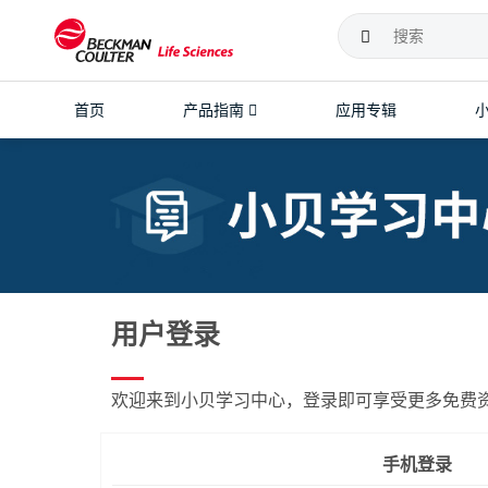
首页
产品指南
应用专辑
课程预告
应用手册下载
培训中心
离心机
流式细胞仪
超速离心机
流式细胞分选仪
主题课程
中文说明书查询
高速离心机
科研型流式细胞仪
历年课程回顾
离心参数计算器
台式离心机
临床型流式细胞仪
流式常用试剂查询
分析型超速离心机
流式前处理工作站
用户登录
CD分子查询
软件
离心管材质化学耐受性查询
欢迎来到小贝学习中心，登录即可享受更多免费
手机登录