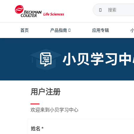
首页
产品指南
应用专辑
课程预告
应用手册下载
培训中心
离心机
流式细胞仪
超速离心机
流式细胞分选仪
主题课程
中文说明书查询
高速离心机
科研型流式细胞仪
历年课程回顾
离心参数计算器
台式离心机
临床型流式细胞仪
流式常用试剂查询
分析型超速离心机
流式前处理工作站
用户注册
CD分子查询
软件
离心管材质化学耐受性查询
欢迎来到小贝学习中心
姓名 *