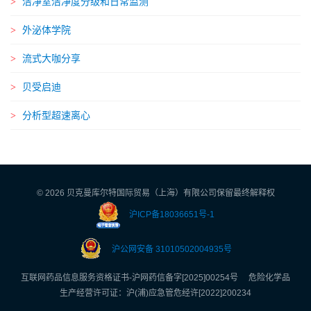
洁净室洁净度分级和日常监测
外泌体学院
流式大咖分享
贝受启迪
分析型超速离心
©
2026 贝克曼库尔特国际贸易（上海）有限公司保留最终解释权
沪ICP备18036651号-1
沪公网安备 31010502004935号
互联网药品信息服务资格证书-沪网药信备字[2025]00254号 危险化学品
生产经营许可证：沪(浦)应急管危经许[2022]200234