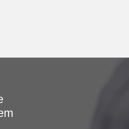
e
tem