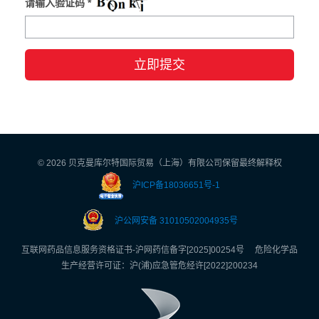
请输入验证码 *
©
2026 贝克曼库尔特国际贸易（上海）有限公司保留最终解释权
沪ICP备18036651号-1
沪公网安备 31010502004935号
互联网药品信息服务资格证书-沪网药信备字[2025]00254号 危险化学品
生产经营许可证：沪(浦)应急管危经许[2022]200234